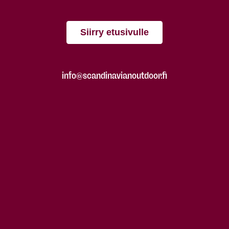
Siirry etusivulle
info@scandinavianoutdoor.fi