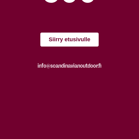
Siirry etusivulle
info@scandinavianoutdoor.fi