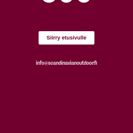
Siirry etusivulle
info@scandinavianoutdoor.fi