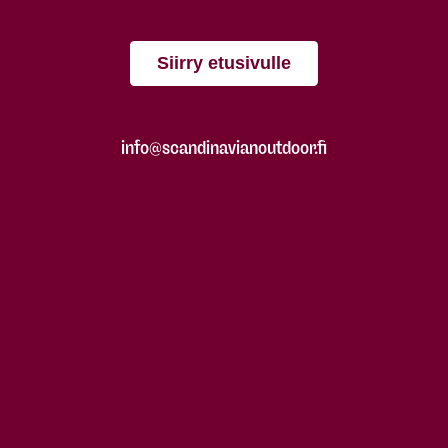
Siirry etusivulle
info@scandinavianoutdoor.fi