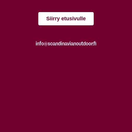
Siirry etusivulle
info@scandinavianoutdoor.fi