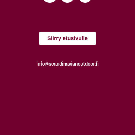
Siirry etusivulle
info@scandinavianoutdoor.fi