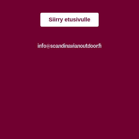
Siirry etusivulle
info@scandinavianoutdoor.fi