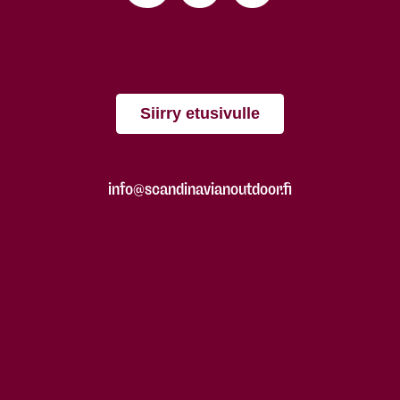
Siirry etusivulle
info@scandinavianoutdoor.fi