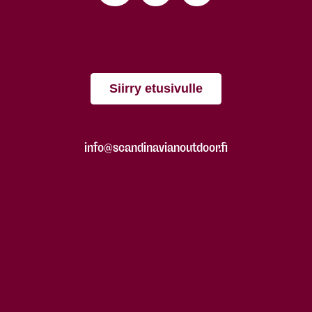
Siirry etusivulle
info@scandinavianoutdoor.fi