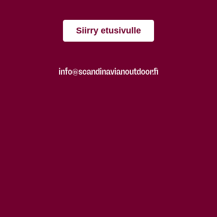
Siirry etusivulle
info@scandinavianoutdoor.fi