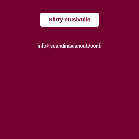
Siirry etusivulle
info@scandinavianoutdoor.fi