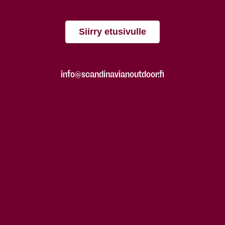
Siirry etusivulle
info@scandinavianoutdoor.fi