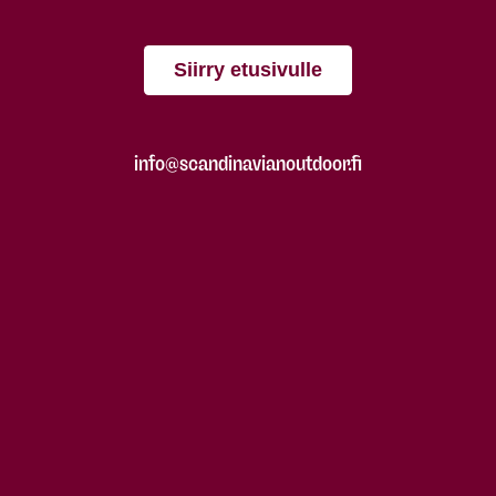
Siirry etusivulle
info@scandinavianoutdoor.fi