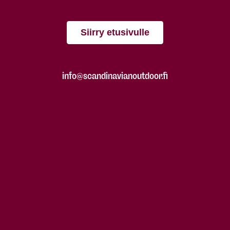
Siirry etusivulle
info@scandinavianoutdoor.fi