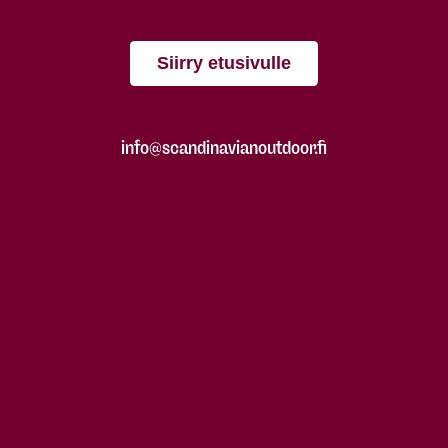
Siirry etusivulle
info@scandinavianoutdoor.fi