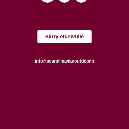
Siirry etusivulle
info@scandinavianoutdoor.fi