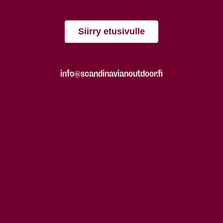
Siirry etusivulle
info@scandinavianoutdoor.fi