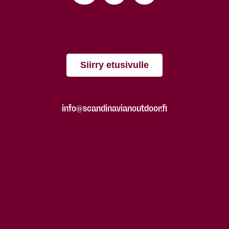
Siirry etusivulle
info@scandinavianoutdoor.fi