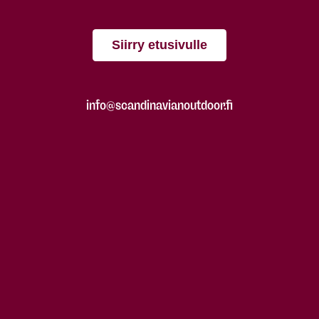
Siirry etusivulle
info@scandinavianoutdoor.fi