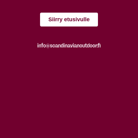
Siirry etusivulle
info@scandinavianoutdoor.fi