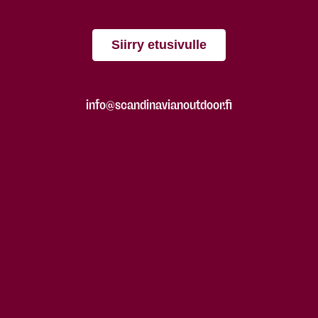
Siirry etusivulle
info@scandinavianoutdoor.fi