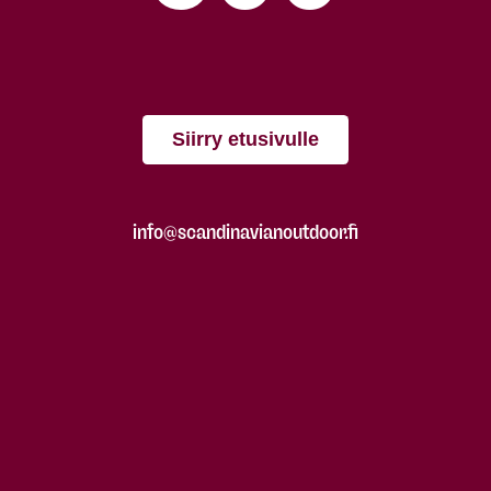
Siirry etusivulle
info@scandinavianoutdoor.fi