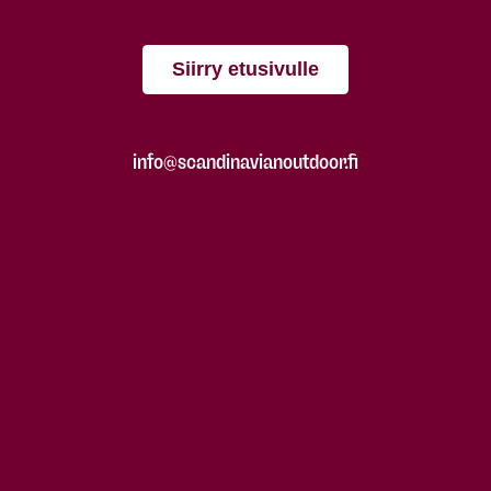
Siirry etusivulle
info@scandinavianoutdoor.fi