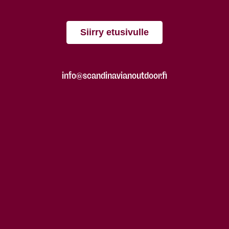
Siirry etusivulle
info@scandinavianoutdoor.fi