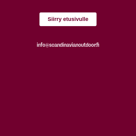
Siirry etusivulle
info@scandinavianoutdoor.fi