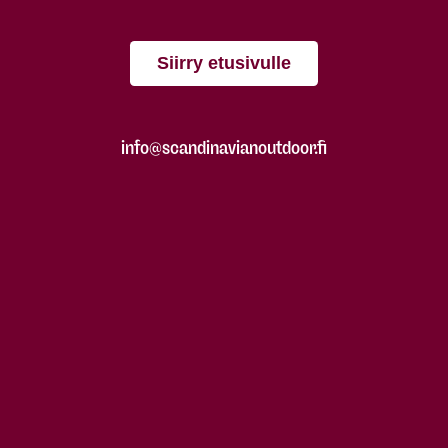
Siirry etusivulle
info@scandinavianoutdoor.fi