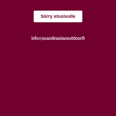
Siirry etusivulle
info@scandinavianoutdoor.fi