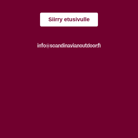
Siirry etusivulle
info@scandinavianoutdoor.fi