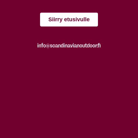
Siirry etusivulle
info@scandinavianoutdoor.fi