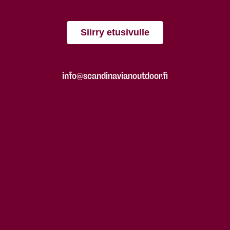
Siirry etusivulle
info@scandinavianoutdoor.fi