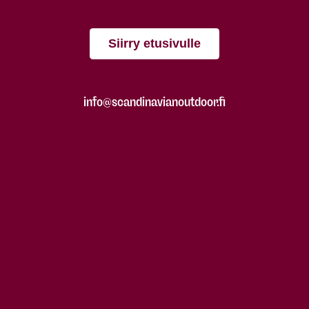
Siirry etusivulle
info@scandinavianoutdoor.fi