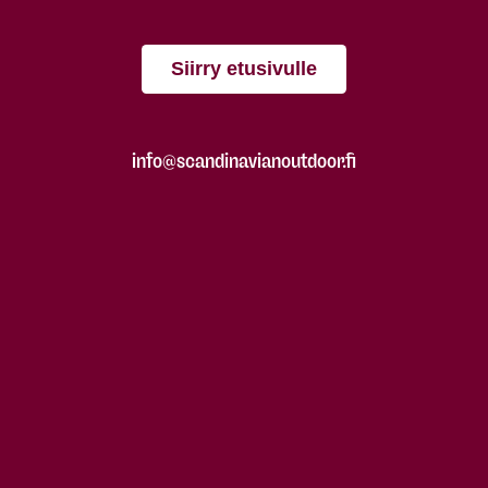
Siirry etusivulle
info@scandinavianoutdoor.fi