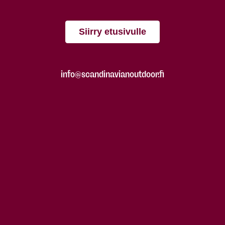
Siirry etusivulle
info@scandinavianoutdoor.fi