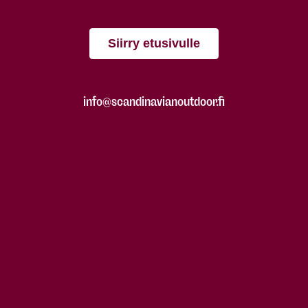
Siirry etusivulle
info@scandinavianoutdoor.fi