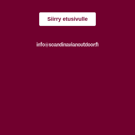
Siirry etusivulle
info@scandinavianoutdoor.fi