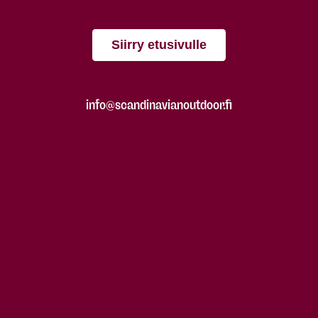
Siirry etusivulle
info@scandinavianoutdoor.fi