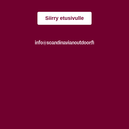
Siirry etusivulle
info@scandinavianoutdoor.fi