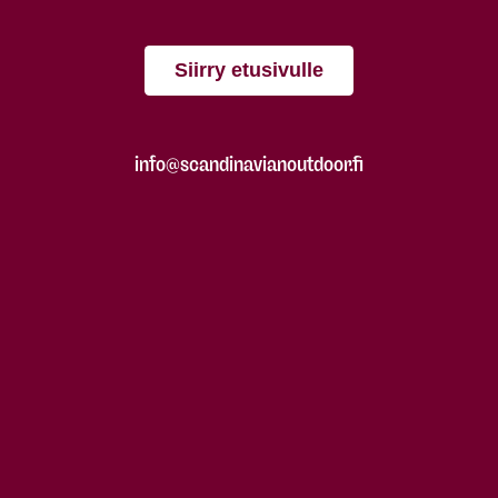
Siirry etusivulle
info@scandinavianoutdoor.fi