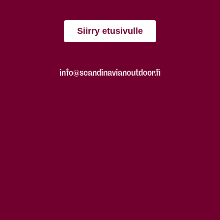
Siirry etusivulle
info@scandinavianoutdoor.fi