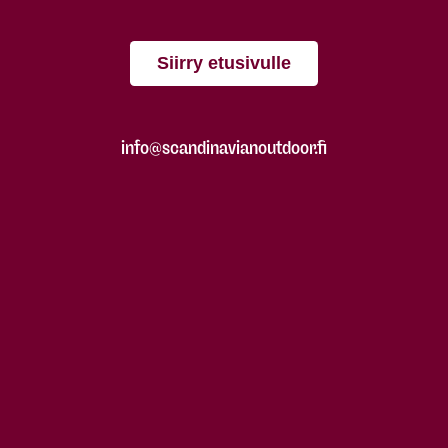
Siirry etusivulle
info@scandinavianoutdoor.fi