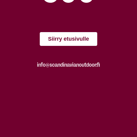
Siirry etusivulle
info@scandinavianoutdoor.fi