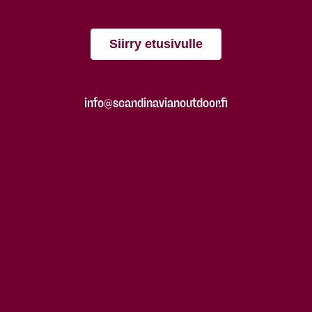
Siirry etusivulle
info@scandinavianoutdoor.fi