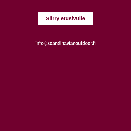
Siirry etusivulle
info@scandinavianoutdoor.fi