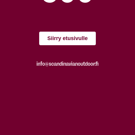
Siirry etusivulle
info@scandinavianoutdoor.fi