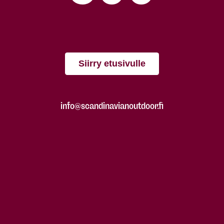
Siirry etusivulle
info@scandinavianoutdoor.fi