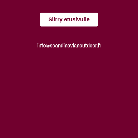
Siirry etusivulle
info@scandinavianoutdoor.fi