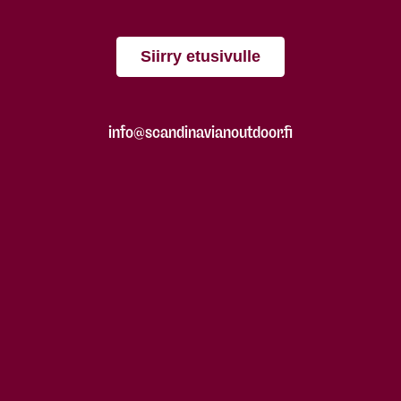
Siirry etusivulle
info@scandinavianoutdoor.fi