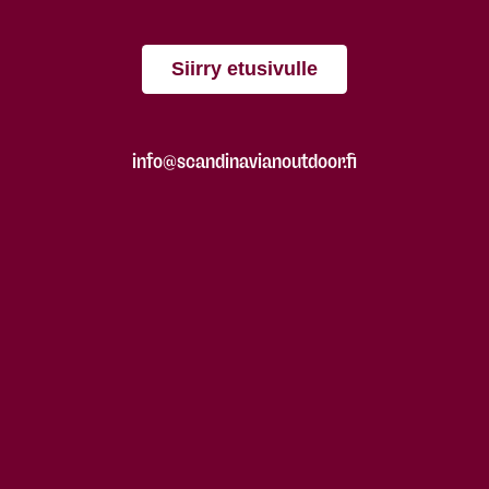
Siirry etusivulle
info@scandinavianoutdoor.fi