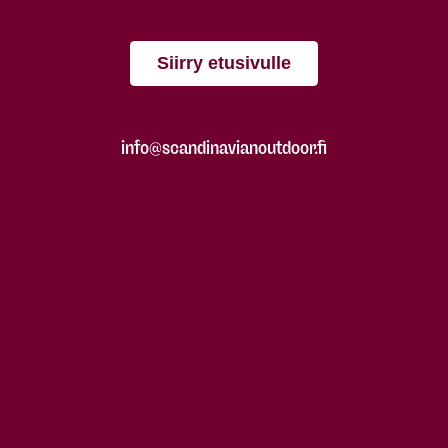
Siirry etusivulle
info@scandinavianoutdoor.fi