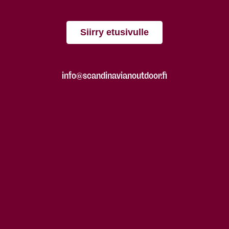
Siirry etusivulle
info@scandinavianoutdoor.fi